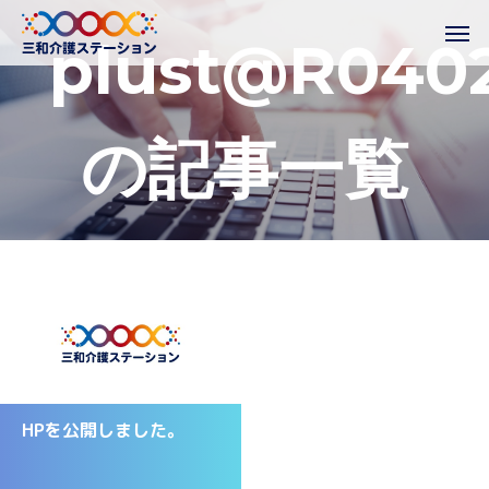
p
l
u
s
t
@
R
0
4
0
の
記
事
一
覧
HPを公開しました。